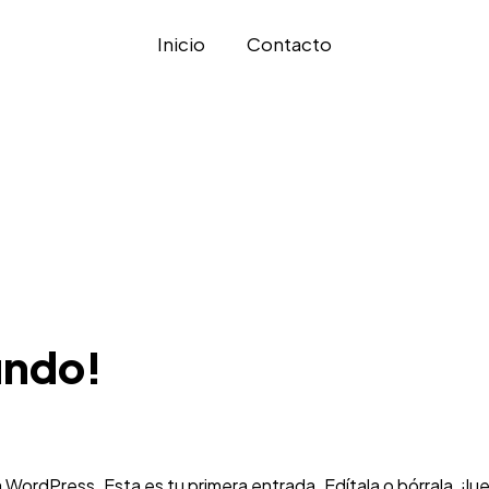
Inicio
Contacto
undo!
4
WordPress. Esta es tu primera entrada. Edítala o bórrala, ¡lu