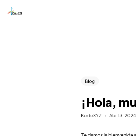
Blog
¡Hola, m
KorteXYZ
Abr 13, 202
Te damos la bienvenida a 