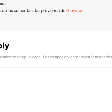
ios.
s de los comentaristas provienen de
Gravatar
.
ply
trónico no será publicada.
Los campos obligatorios están marcado